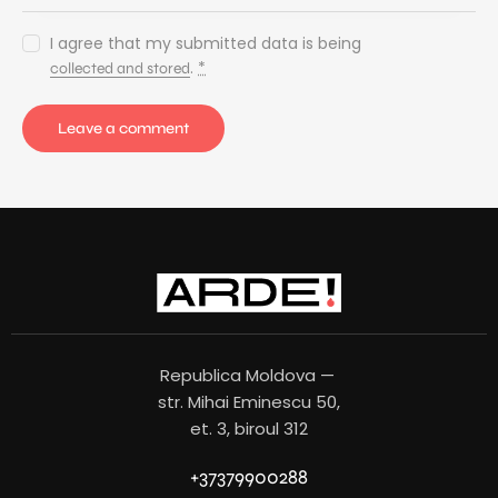
I agree that my submitted data is being
.
*
collected and stored
Republica Moldova —
str. Mihai Eminescu 50,
et. 3, biroul 312
+37379900288